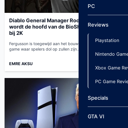
PC
Diablo General Manager Rod Fergusson
Reviews
wordt de hoofd van de BioShock-franchise
bij 2K
Playstation
Fergusson is toegewijd aan het bouwen van een BioShock-
game waar spelers dol op zullen zijn....
Nintendo Game
EMRE AKSU
Aug 21, 2025
Xbox Game Re
PC Game Revi
Specials
GTA VI