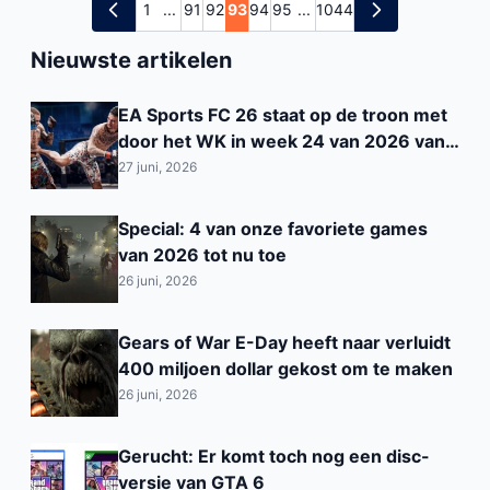
1
...
91
92
93
94
95
...
1044
Nieuwste artikelen
EA Sports FC 26 staat op de troon met
door het WK in week 24 van 2026 van
België
27 juni, 2026
Special: 4 van onze favoriete games
van 2026 tot nu toe
26 juni, 2026
Gears of War E-Day heeft naar verluidt
400 miljoen dollar gekost om te maken
26 juni, 2026
Gerucht: Er komt toch nog een disc-
versie van GTA 6